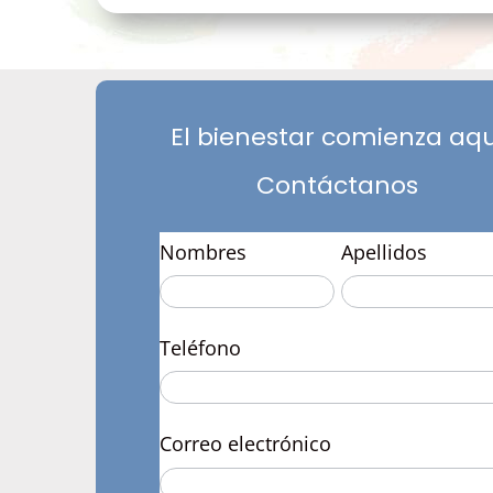
El bienestar comienza aqu
Contáctanos
Formulario
Nombres
Apellidos
Web
Teléfono
Correo electrónico