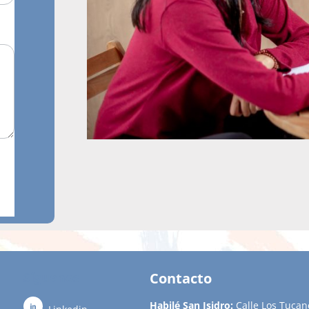
Síguenos
Contacto
Habilé San Isidro:
Calle Los Tucan