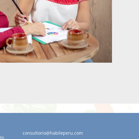
Contacto
consultorio@habileperu.com
es